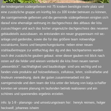
der kindergarten südergellersen mit 75 kindern benötigte mehr platz und
eine zusätzliche gruppe um künftig bis zu 100 kinder betreuen zu können,
die samtgemeinde gellersen und die gemeinde südergellersen einigten sich
darauf eine ehemalige wohnung im dachgeschoss des altbaus der kita
zuzuschlagen und auch das bisher ungenutzte dachgeschoss des neueren
gebäudeteils auszubauen. es entstanden ein neuer gruppenraum mit wc-
anlage und garderobe, sowie die für das größere team notwendige
sozialräume, büros und besprechungsräume. neben einer neuen
stahlaußentreppe zur entfluchtug des dg und des hochparterres wurden
noch drei zusätzliche gauben gebaut. einer dieser gauben mit blick nach
osten auf die felder und wiesen verdankt die kita ihren neuen namen
„wiesenblick“. nachhaltigkeit und bauökologie sind uns wichtig und so
fanden viele produkte auf holzwollebasis, zellulose, lehm, sislikatfarbe und
linoleum verwednung. dank der guten zusammenarbeit mit der
samtgemeinde und dem team der kita unter der leitung von katja schaffer
konnten wir unsere planung im laufenden betrieb realisieren und ein
schönes und spannendes ergebnis erzielen.
info: lp 1-9 - planungs- und umsetzungsteam hsr: henryk reimers, holger
heckwolf, johannes isheim