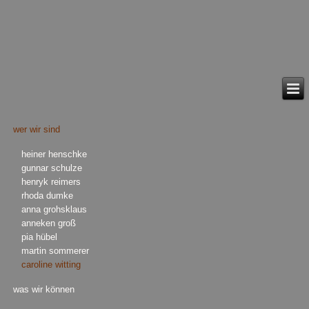
wer wir sind
heiner henschke
gunnar schulze
henryk reimers
rhoda dumke
anna grohsklaus
anneken groß
pia hübel
martin sommerer
caroline witting
was wir können