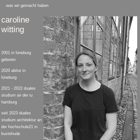
was wir gemacht haben
caroline
witting
2001 in lüneburg
geboren
2020 abitur in
lüneburg
2021 - 2022 duales
studium an der iu
hamburg
seit 2023 duales
studium architektur an
der hochschule21 in
buxtehude