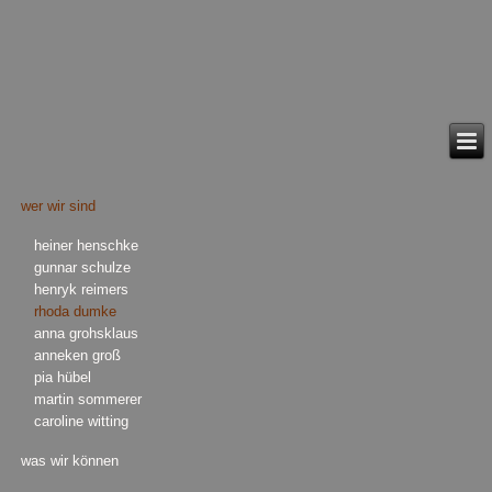
wer wir sind
heiner henschke
gunnar schulze
henryk reimers
rhoda dumke
anna grohsklaus
anneken groß
pia hübel
martin sommerer
caroline witting
was wir können