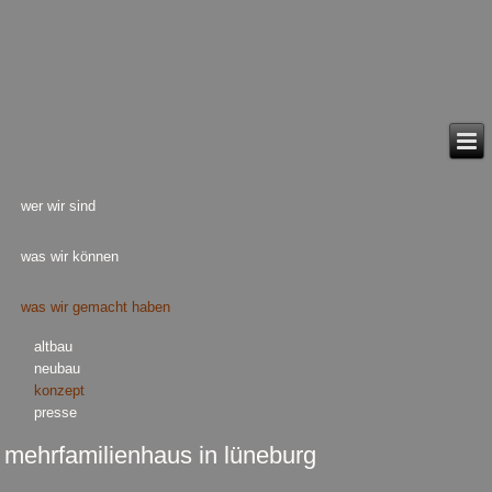
wer wir sind
was wir können
was wir gemacht haben
altbau
neubau
konzept
presse
mehrfamilienhaus in lüneburg