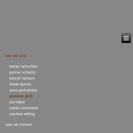
wer wir sind
heiner henschke
gunnar schulze
henryk reimers
rhoda dumke
anna grohsklaus
anneken groß
pia hübel
martin sommerer
caroline witting
was wir können