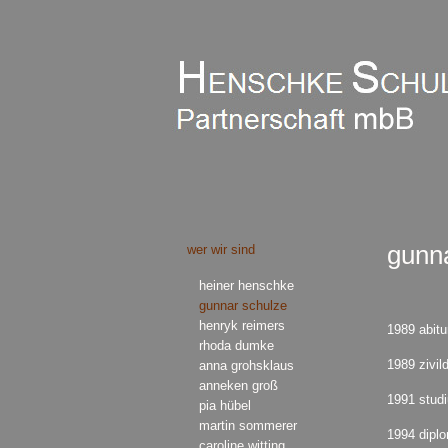
gunna
wer wir sind
heiner henschke
gunnar schulze
henryk reimers
1989 abitu
rhoda dumke
1989 zivil
anna grohsklaus
anneken groß
1991 studi
pia hübel
martin sommerer
1994 diplo
caroline witting