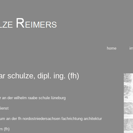
home
i
r schulze, dipl. ing. (fh)
r an der wilhelm raabe schule lüneburg
dienst
um an der fh nordostniedersachsen fachrichtung architektur
m (fh)